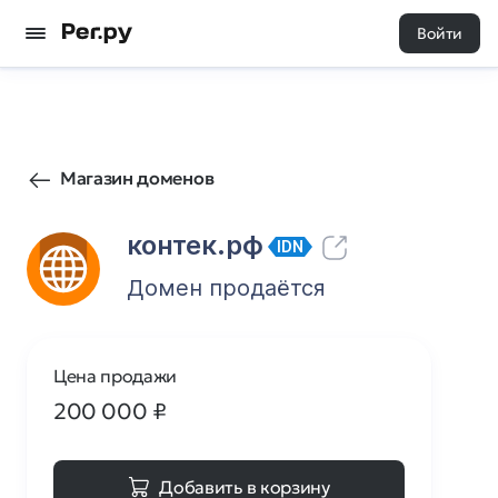
Войти
32
0
Магазин доменов
контек.рф
IDN
Домен продаётся
Цена продажи
200 000
₽
Добавить в корзину